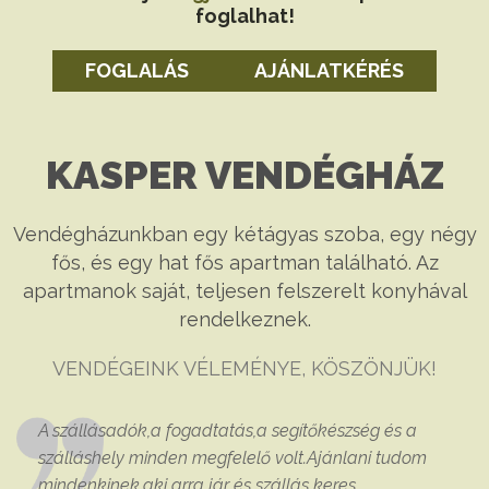
foglalhat!
FOGLALÁS
AJÁNLATKÉRÉS
KASPER VENDÉGHÁZ
Vendégházunkban egy kétágyas szoba, egy négy
fős, és egy hat fős apartman található. Az
apartmanok saját, teljesen felszerelt konyhával
rendelkeznek.
VENDÉGEINK VÉLEMÉNYE, KÖSZÖNJÜK!
A szállásadók,a fogadtatás,a segítőkészség és a
szálláshely minden megfelelő volt.Ajánlani tudom
mindenkinek,aki arra jár és szállás keres.