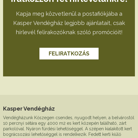
Kapja meg közvetlenül a postafiókjába a
Kasper Vendégház legjobb ajánlatait, csak
hírlevél felirakozóknak szóló promócióit!
FELIRATKOZÁS
Kasper Vendégház
Vendégházunk Kőszegen csendes, nyugodt helyen, a belvárostól
10 percnyi sétára egy 4000 m2 es kert közepén található, zárt
parkolóval. Nyáron fürdési lehetőséggel. A szépen kialakított kert
bográcsozási lehetőséggel is rendelkezik. Fedett kerti kiülő