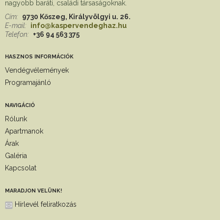
nagyobb baráti, családi társaságoknak.
Cím:
9730 Kőszeg, Királyvölgyi u. 26.
E-mail:
info@kaspervendeghaz.hu
Telefon:
+36 94 563 375
HASZNOS INFORMÁCIÓK
Vendégvélemények
Programajánló
NAVIGÁCIÓ
Rólunk
Apartmanok
Árak
Galéria
Kapcsolat
MARADJON VELÜNK!
Hírlevél feliratkozás