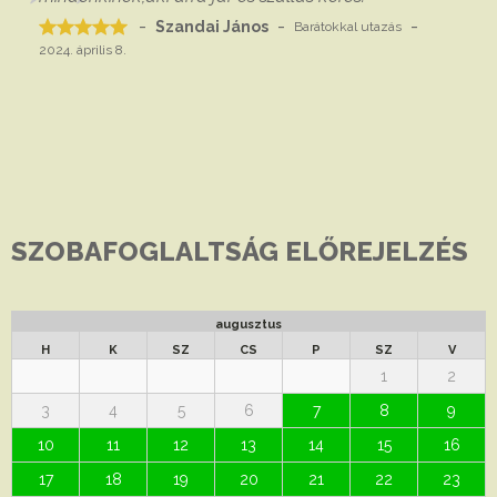
-
-
-
Szandai János
Barátokkal
utazás
2024. április 8.
SZOBAFOGLALTSÁG ELŐREJELZÉS
augusztus
H
K
SZ
CS
P
SZ
V
1
2
3
4
5
6
7
8
9
10
11
12
13
14
15
16
17
18
19
20
21
22
23