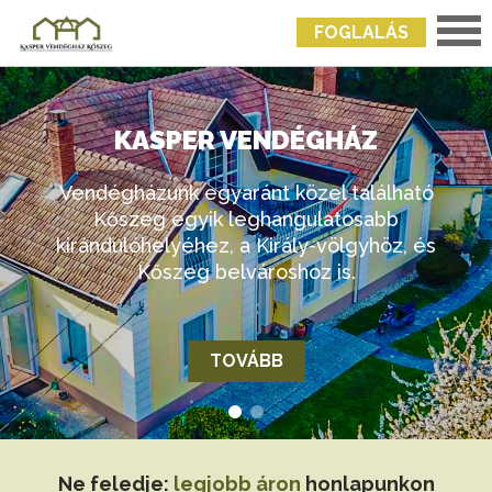
FOGLALÁS
KASPER VENDÉGHÁZ
Vendégházunk egyaránt közel található
Kőszeg egyik leghangulatosabb
kirándulóhelyéhez, a Király-völgyhöz, és
Kőszeg belvároshoz is.
TOVÁBB
Ne feledje:
legjobb áron
honlapunkon