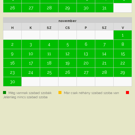
26
27
28
29
30
31
november
H
K
SZ
CS
P
SZ
V
1
2
3
4
5
6
7
8
9
10
11
12
13
14
15
16
17
18
19
20
21
22
23
24
25
26
27
28
29
30
Még vannak szabad szobák
Már csak néhány szabad szoba van
Jelenleg nincs szabad szoba