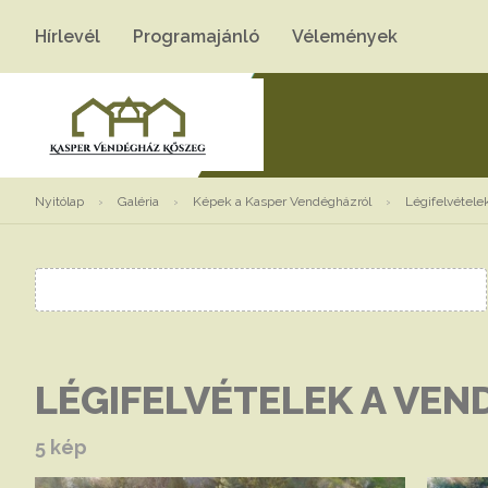
Hírlevél
Programajánló
Vélemények
Nyitólap
›
Galéria
›
Képek a Kasper Vendégházról
›
Légifelvétele
LÉGIFELVÉTELEK A VE
5 kép