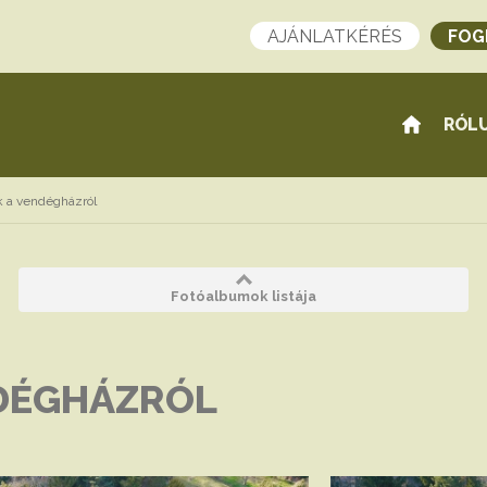
AJÁNLATKÉRÉS
FOG
RÓL
k a vendégházról
Fotóalbumok listája
NDÉGHÁZRÓL