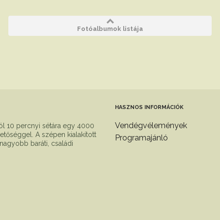
Fotóalbumok listája
HASZNOS INFORMÁCIÓK
Vendégvélemények
l 10 percnyi sétára egy 4000
etőséggel. A szépen kialakított
Programajánló
 nagyobb baráti, családi