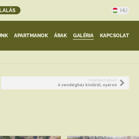
LALÁS
HU
UNK
APARTMANOK
ÁRAK
GALÉRIA
KAPCSOLAT
Következő album
A vendégház kívülről, nyáron