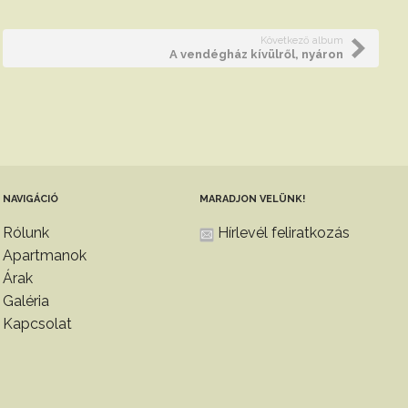
Következő album
A vendégház kívülről, nyáron
NAVIGÁCIÓ
MARADJON VELÜNK!
Rólunk
Hírlevél feliratkozás
Apartmanok
Árak
Galéria
Kapcsolat