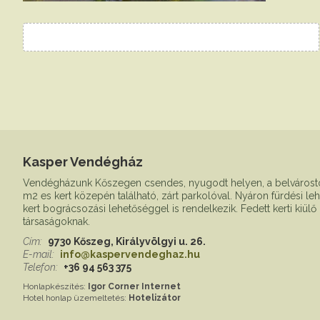
Kasper Vendégház
Vendégházunk Kőszegen csendes, nyugodt helyen, a belvárostó
m2 es kert közepén található, zárt parkolóval. Nyáron fürdési leh
kert bográcsozási lehetőséggel is rendelkezik. Fedett kerti kiülő
társaságoknak.
Cím:
9730 Kőszeg, Királyvölgyi u. 26.
E-mail:
info@kaspervendeghaz.hu
Telefon:
+36 94 563 375
Honlapkészítés:
Igor Corner Internet
Hotel honlap üzemeltetés:
Hotelizátor